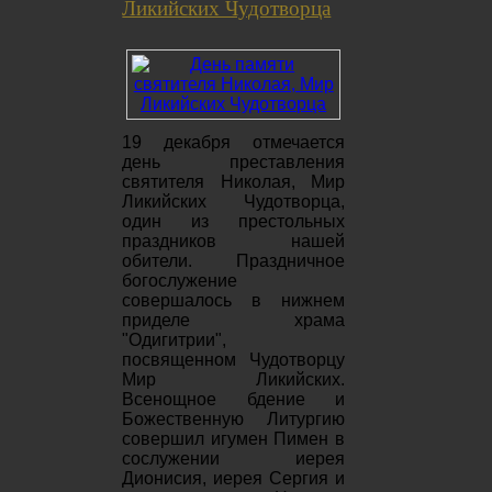
Ликийских Чудотворца
19 декабря отмечается
день преставления
святителя Николая, Мир
Ликийских Чудотворца,
один из престольных
праздников нашей
обители. Праздничное
богослужение
совершалось в нижнем
приделе храма
"Одигитрии",
посвященном Чудотворцу
Мир Ликийских.
Всенощное бдение и
Божественную Литургию
совершил игумен Пимен в
сослужении иерея
Дионисия, иерея Сергия и