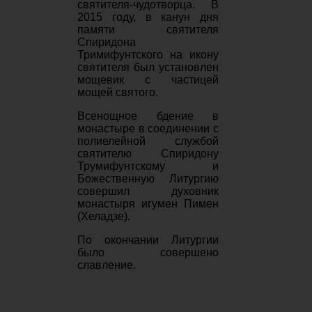
святителя-чудотворца. В
2015 году, в канун дня
памяти святителя
Спиридона
Тримифунтского на икону
святителя был установлен
мощевик с частицей
мощей святого.
Всенощное бдение в
монастыре в соединении с
полиелейной службой
святителю Спиридону
Трумифунтскому и
Божественную Литургию
совершил духовник
монастыря игумен Пимен
(Хеладзе).
По окончании Литургии
было совершено
славление.