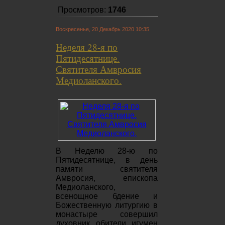
Просмотров:
1746
Воскресенье, 20 Декабрь 2020 10:35
Неделя 28-я по
Пятидесятнице.
Святителя Амвросия
Медиоланского.
В Неделю 28-ю по
Пятидесятнице, в день
памяти святителя
Амвросия, епископа
Медиоланского,
всенощное бдение и
Божественную литургию в
монастыре совершил
духовник обители игумен