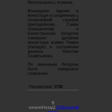
Муталаскского, игумена.
Всенощное бдение в
монастыре в соединении с
полиелейной службой
преподобному Савве
Освященному и
Божественную Литургию
совершил духовник
монастыря игумен Пимен
(Хеладзе) в сослужении
диакона Николая
Скафтымова.
По окончании Литургии
было совершено
славление.
Просмотров:
1730
В
начало
Назад
1
2
3
4
Вперёд
В
конец