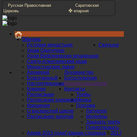
Русская Православная
Саратовская
Церковь
епархия
Обитель
История монастыря
Святыни
Храм Одигитрия
Храм Вифлеемских младенцев
Свято-Алексиевский храм
Монастырские лавки
Архиерей
Духовенство
Благочинный
Богослужения
Настоятельница
Воскресная школа
Клирики
Контакты
Расписание
Требы
Расписание клириков
Медиа
Крещение
Поездки
О воскресной школе
Литургия
Расписание занятий
Молебны
Заказать требу
Пожертвовать
Архив 2015 года
Главная страница
\\
2017