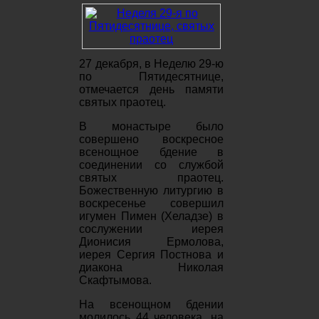
27 декабря, в Неделю 29-ю
по Пятидесятнице,
отмечается день памяти
святых праотец.
В монастыре было
совершено воскресное
всенощное бдение в
соединении со службой
святых праотец.
Божественную литургию в
воскресенье совершил
игумен Пимен (Хеладзе) в
сослужении иерея
Дионисия Ермолова,
иерея Сергия Постнова и
диакона Николая
Скафтымова.
На всенощном бдении
молилось 44 человека, на