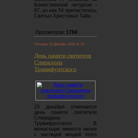
Божественной литургии -
97, из них 54 причастилось
Святых Христовых Тайн.
Просмотров:
1784
Пятница, 25 Декабрь 2020 11:13
День памяти святителя
Спиридона
Тримифунтского
25 декабря отмечается
день памяти святителя
Спиридона
Трумифунтского. В
монастыре имеется икона
с частицей мощей этого