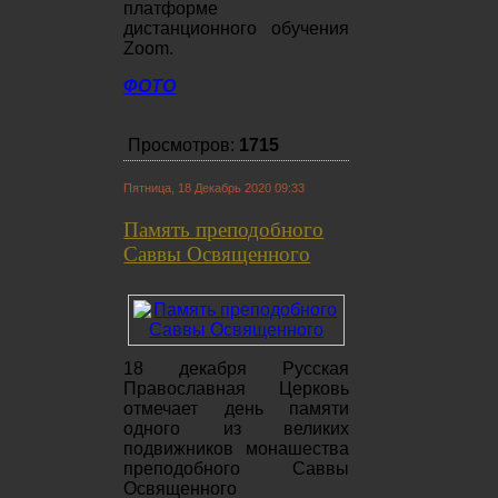
платформе
дистанционного обучения
Zoom.
ФОТО
Просмотров:
1715
Пятница, 18 Декабрь 2020 09:33
Память преподобного
Саввы Освященного
18 декабря Русская
Православная Церковь
отмечает день памяти
одного из великих
подвижников монашества
преподобного Саввы
Освященного