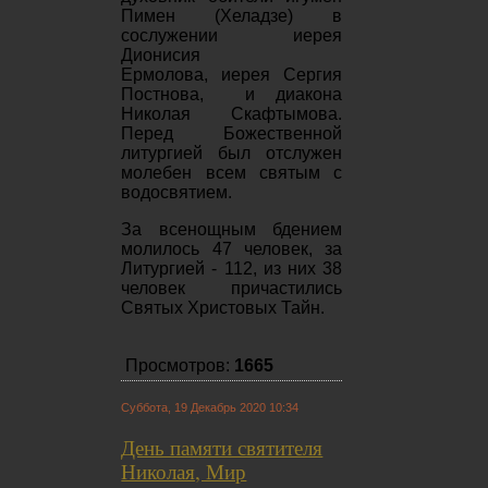
Пимен (Хеладзе) в
сослужении
иерея
Дионисия
Ермолова,
иерея Сергия
Постнова, и диакона
Николая Скафтымова.
Перед Божественной
литургией был отслужен
молебен всем святым с
водосвятием.
За всенощным бдением
молилось 47 человек, за
Литургией - 112, из них 38
человек причастились
Святых Христовых Тайн.
Просмотров:
1665
Суббота, 19 Декабрь 2020 10:34
День памяти святителя
Николая, Мир