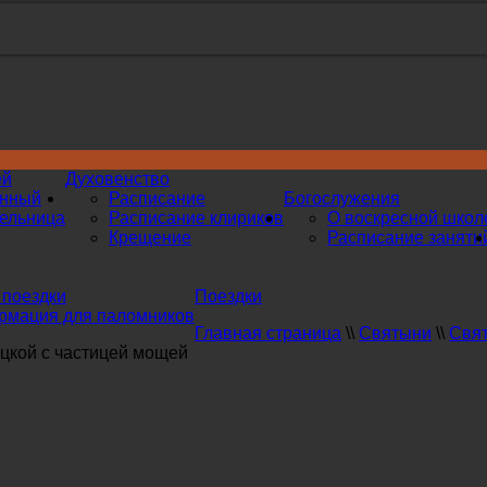
ей
Духовенство
инный
Расписание
Богослужения
ельница
Расписание клириков
О воскресной школ
Крещение
Расписание заняти
поездки
Поездки
мация для паломников
Главная страница
\\
Святыни
\\
Свят
цкой с частицей мощей