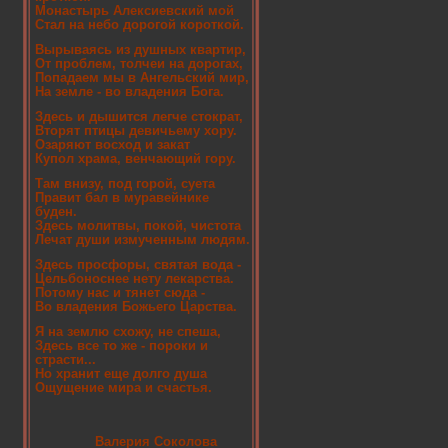
Монастырь Алексиевский мой
Стал на небо дорогой короткой.
Вырываясь из душных квартир,
От проблем, толчеи на дорогах,
Попадаем мы в Ангельский мир,
На земле - во владения Бога.
Здесь и дышится легче стократ,
Вторят птицы девичьему хору.
Озаряют восход и закат
Купол храма, венчающий гору.
Там внизу, под горой, суета
Правит бал в муравейнике
буден.
Здесь молитвы, покой, чистота
Лечат души измученным людям.
Здесь просфоры, святая вода -
Цельбоноснее нету лекарства.
Потому нас и тянет сюда -
Во владения Божьего Царства.
Я на землю схожу, не спеша,
Здесь все то же - пороки и
страсти...
Но хранит еще долго душа
Ощущение мира и счастья.
Валерия Соколова