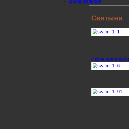
Видео-галерея
Святыни
Икона преподобн