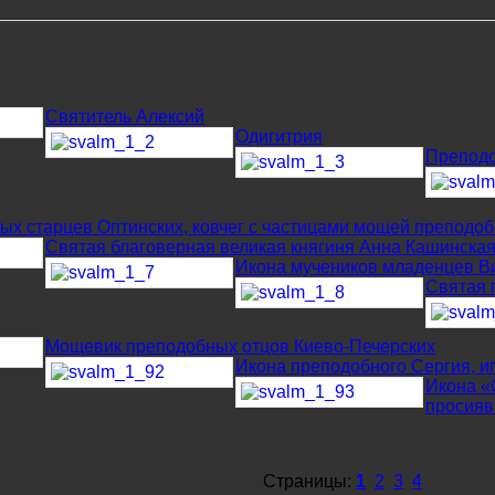
Святитель Алексий
Одигитрия
Препод
ых старцев Оптинских, ковчег с частицами мощей преподо
Святая благоверная великая княгиня Анна Кашинска
Икона мучеников младенцев 
Святая 
Мощевик преподобных отцов Киево-Печерских
Икона преподобного Сергия, и
Икона «
просия
Страницы:
1
2
3
4