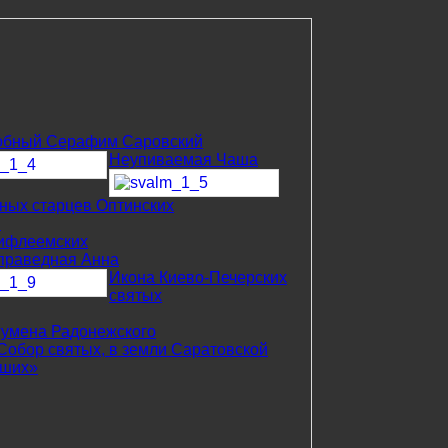
обный Серафим Саровский
Неупиваемая Чаша
бных старцев Оптинских
я
Вифлеемских
праведная Анна
Икона Киево-Печерских
святых
гумена Радонежского
Собор святых, в земли Саратовской
вших»