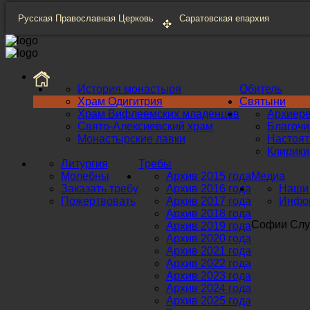
Русская Православная Церковь
Саратовская епархия
История монастыря
Обитель
Храм Одигитрия
Святыни
Храм Вифлеемских младенцев
Архиер
Свято-Алексиевский храм
Благоч
Монастырские лавки
Настоят
Клирики
Литургия
Требы
Молебны
Архив 2015 года
Медиа
Заказать требу
Архив 2016 года
Наши 
Пожертвовать
Архив 2017 года
Инфор
Архив 2018 года
Софии Слу
Архив 2019 года
Архив 2020 года
Архив 2021 года
Архив 2022 года
Архив 2023 года
Архив 2024 года
Архив 2025 года