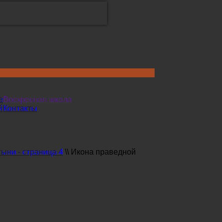
е
Воскресная школа
й
Контакты
ыни - страница 4
\\
Икона праведной