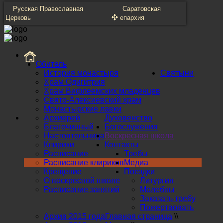
Русская Православная
Саратовская
Церковь
епархия
Обитель
История монастыря
Святыни
Храм Одигитрия
Храм Вифлеемских младенцев
Свято-Алексиевский храм
Монастырские лавки
Архиерей
Духовенство
Благочинный
Богослужения
Настоятельница
Воскресная школа
Клирики
Контакты
Расписание
Требы
Расписание клириков
Медиа
Крещение
Поездки
О воскресной школе
Литургия
Расписание занятий
Молебны
Заказать требу
Пожертвовать
Архив 2015 года
Главная страница
\\