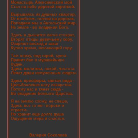
Монастырь Алексиевский мой
Стал на небо дорогой короткой.
Вырываясь из душных квартир,
От проблем, толчеи на дорогах,
Попадаем мы в Ангельский мир,
На земле - во владения Бога.
Здесь и дышится легче стократ,
Вторят птицы девичьему хору.
Озаряют восход и закат
Купол храма, венчающий гору.
Там внизу, под горой, суета
Правит бал в муравейнике
буден.
Здесь молитвы, покой, чистота
Лечат души измученным людям.
Здесь просфоры, святая вода -
Цельбоноснее нету лекарства.
Потому нас и тянет сюда -
Во владения Божьего Царства.
Я на землю схожу, не спеша,
Здесь все то же - пороки и
страсти...
Но хранит еще долго душа
Ощущение мира и счастья.
Валерия Соколова