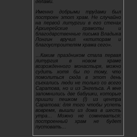
делами.
Именно добрыми трудами был
построен этот храм. Не случайно
на первой литургии в его стенах
Архиерейские грамоты и
благодарственные письма Владыка
Лонгин вручил «ктиторам и
благоустроителям храма сего».
…Каким праздником стала первая
литургия в новом храме
возрожденного монастыря, можно
судить хотя бы по тому, что
помолиться сюда в этот день
съехались люди не только со всего
Саратова, но и из Энгельса. А мне
запомнились две бабушки, которые
пришли пешком (!) из центра
Саратова: для того чтобы успеть
вовремя, вышли из дома в шесть
утра… Можно не сомневаться:
построенный храм не будет
пустовать…