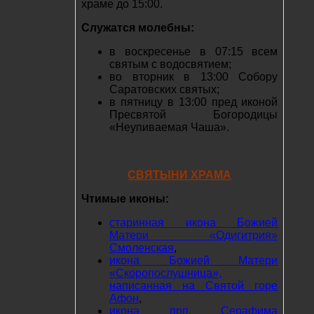
храме до 15:00.
Служатся молебны:
в воскресенье в 07:15 всем
святым с водосвятием;
во вторник в 13:00 Собору
Саратовских святых;
в пятницу в 13:00 пред иконой
Пресвятой Богородицы
«Неупиваемая Чаша».
СВЯТЫНИ ХРАМА
Чтимые иконы:
старинная икона Божией
Матери «Одигитрия»
Смоленская
,
икона Божией Матери
«Скоропослушница»,
написанная на Святой горе
Афон
,
икона прп. Серафима