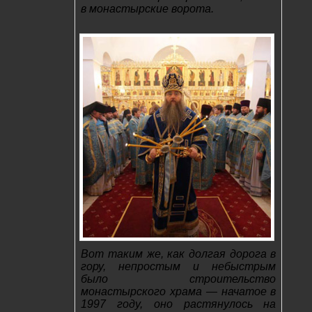
в монастырские ворота.
Вот таким же, как долгая дорога в
гору, непростым и небыстрым
было строительство
монастырского храма — начатое в
1997 году, оно растянулось на