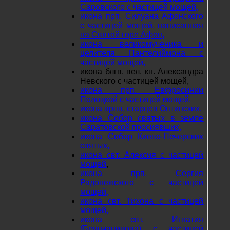
Саровского с частицей мощей,
икона прп. Силуана Афонского
с частицей мощей, написанная
на Святой горе Афон,
икона великомученика и
целителя Пантелиймона с
частицей мощей,
икона блгв. вел. кн. Александра
Невского с частицей мощей,
икона прп. Евфросинии
Полоцкой с частицей мощей,
икона прпп. старцев Оптинских,
икона Собор святых в земле
Саратовской просиявших,
икона Собор Киево-Печерских
святых,
икона свт. Алексия с частицей
мощей
,
икона прп. Сергия
Радонежского с частицей
мощей,
икона свт. Тихона с частицей
мощей,
икона свт. Игнатия
(Брянчанинова) с частицей