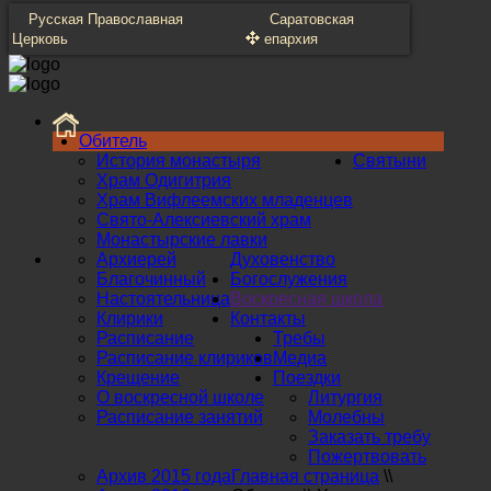
Русская Православная
Саратовская
Церковь
епархия
Обитель
История монастыря
Святыни
Храм Одигитрия
Храм Вифлеемских младенцев
Свято-Алексиевский храм
Монастырские лавки
Архиерей
Духовенство
Благочинный
Богослужения
Настоятельница
Воскресная школа
Клирики
Контакты
Расписание
Требы
Расписание клириков
Медиа
Крещение
Поездки
О воскресной школе
Литургия
Расписание занятий
Молебны
Заказать требу
Пожертвовать
Архив 2015 года
Главная страница
\\