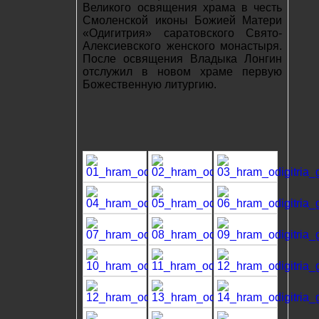
Великого освящения храма в честь
Смоленской иконы Божией Матери
«Одигитрия» саратовского Свято-
Алексиевского женского монастыря.
После освящения Владыка Лонгин
отслужил в новом храме первую
Божественную литургию.