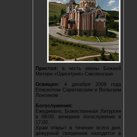
Престол:
в честь иконы Божией
Матери «Одигитрия» Смоленская
Освящен:
4 декабря 2008 года
Епископом Саратовским и Вольским
Лонгином
Богослужения:
Ежедневно, Божественная Литургия
в 08:00, вечернее богослужение в
17:00.
Храм открыт в течение всего дня,
дежурный священник находится в