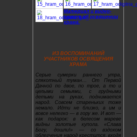
Материал и видео-
сюжет об освящении
храма.
ИЗ ВОСПОМИНАНИЙ
УЧАСТНИКОВ ОСВЯЩЕНИЯ
ХРАМА
Серые сумерки раннего утра,
слякотный туман… От Первой
Дачной по двое, по трое, а то и
целыми семьями, с грудными
детьми на руках, поднимается
народ. Совсем стареньких тоже
немало. Идти не близко, а им и
вовсе нелегко — в гору же. И вот —
как подарок: в белесом мареве
видны золотые купола. «Слава
Богу, дошли!» — со вздохом
облегчения народ крестится, входя