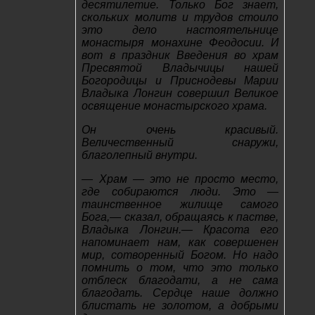
десятилетие. Только Бог знает,
скольких молитв и трудов стоило
это дело настоятельнице
монастыря монахине Феодосии. И
вот в праздник Введения во храм
Пресвятой Владычицы нашей
Богородицы и Приснодевы Марии
Владыка Лонгин совершил Великое
освящение монастырского храма.
Он очень красивый.
Величественный снаружи,
благолепный внутри.
— Храм — это не просто место,
где собираются люди. Это —
таинственное жилище самого
Бога,— сказал, обращаясь к пастве,
Владыка Лонгин.— Красота его
напоминает нам, как совершенен
мир, сотворенный Богом. Но надо
помнить о том, что это только
отблеск благодати, а не сама
благодать. Сердце наше должно
блистать не золотом, а добрыми