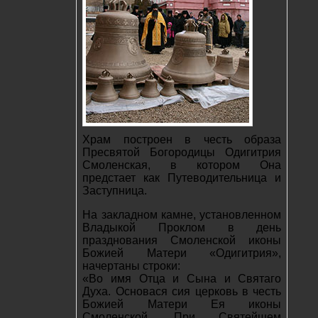
Храм построен в честь образа
Пресвятой Богородицы Одигитрия
Смоленская, в котором Она
предстает как Путеводительница и
Заступница.
На закладном камне, установленном
Владыкой Проклом в день
празднования Смоленской иконы
Божией Матери «Одигитрия»,
начертаны строки:
«Во имя Отца и Сына и Святаго
Духа. Основася сия церковь в честь
Божией Матери Ея иконы
Смоленской. При Святейшем