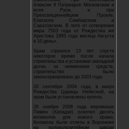
Алексии II Патриархе Московском и
всея Руси, и при
Преосвященнейшем Прокле,
Епископе Симбирском и
Саратовском. В лето от сотворения
мира 7503 года от Рождества же
Христова 1995 года месяца Августа
в 10 день».
Храм строился 13 лет: спустя
некоторое время после начала
строительства и установки закладной
доски, за неимением средств,
строительство было
законсервировано до 2003 года.
20 сентября 2004 года, в канун
Рождества Царицы Небесной, на
храм были установлены купола.
28 ноября 2008 года иеромонах
Пимен (Хеладзе) освятил десять
колоколов для нового храма.
Колокола были отлиты в Воронеже
на колокололитейном заводе