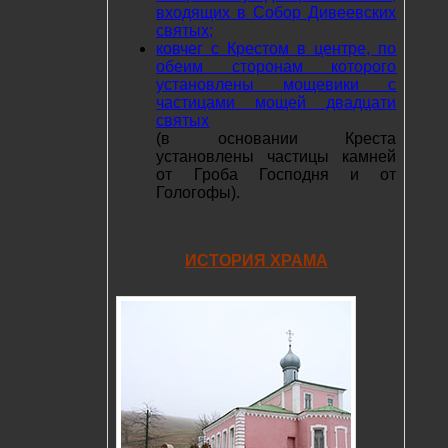
входящих в Собор Дивеевских
святых;
ковчег с Крестом в центре, по
обеим сторонам которого
установлены мощевики с
частицами мощей двадцати
святых
(в основании Креста
установлены частицы камней
от Гроба Господня и от
Гологофы).
ИСТОРИЯ ХРАМА