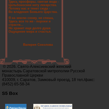
Здесь просфоры, святая вода -
Цельбоноснее нету лекарства.
Потому нас и тянет сюда -
Во владения Божьего Царства.
Я на землю схожу, не спеша,
Здесь все то же - пороки и
страсти...
Но хранит еще долго душа
Ощущение мира и счастья.
Валерия Соколова
© 2026. Свято-Алексиевский женский
монастырь Саратовской митрополии Русской
Православной Церкви
410009, г. Саратов, Замковый проезд, 18 тел./факс:
(8452) 65-58-34
S5 Box