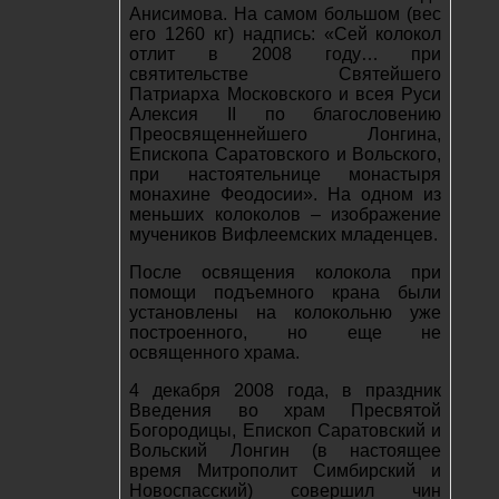
Анисимова. На самом большом (вес
его 1260 кг) надпись: «Сей колокол
отлит в 2008 году… при
святительстве Святейшего
Патриарха Московского и всея Руси
Алексия II по благословению
Преосвященнейшего Лонгина,
Епископа Саратовского и Вольского,
при настоятельнице монастыря
монахине Феодосии». На одном из
меньших колоколов – изображение
мучеников Вифлеемских младенцев.
После освящения колокола при
помощи подъемного крана были
установлены на колокольню уже
построенного, но еще не
освященного храма.
4 декабря 2008 года, в праздник
Введения во храм Пресвятой
Богородицы, Епископ Саратовский и
Вольский Лонгин (в настоящее
время Митрополит Симбирский и
Новоспасский) совершил чин