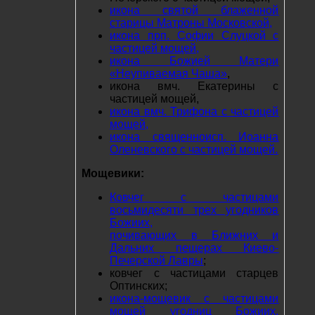
икона святой блаженной
старицы Матроны Московской,
икона прп. Софии Слуцкой с
частицей мощей,
икона Божией Матери
«Неупиваемая Чаша»
,
икона вмч. Екатерины с
частицей мощей,
икона вмч. Трифона с частицей
мощей,
икона священноисп. Иоанна
Оленевского с частицей мощей.
Мощевики:
Ковчег с частицами
восьмидесяти трех угодников
Божиих,
почивающих в Ближних и
Дальних пещерах Киево-
Печерской Лавры
;
ковчег с частицами старцев
Оптинских;
икона-мощевик с частицами
мощей угодниц Божиих,