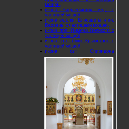
мощей,
икона Вифлеемских млд. с
частицей мощей,
икона вел. кн. Елисаветы и ин.
Варвары с частицами мощей,
икона прп. Пимена Великого с
частицей мощей,
икона свт. Луки Крымского с
частицей мощей,
икона свт. Спиридона