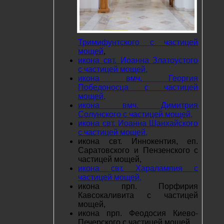
Тримифунтского с частицей
мощей
,
икона свт. Иоанна Златоустого
с частицей мощей,
икона вмч. Георгия
Победоносца с частицей
мощей,
икона вмч. Димитрия
Солунского с частицей мощей,
икона свт. Иоанна Шанхайского
с частицей мощей,
икона свт. Иннокентия, еп.
Саратовского и Пензенского с
частицей мощей,
икона свт. Харалампия с
частицей мощей,
икона прп. Порфирия
Кавсокаливита с частицей
мощей,
икона прп. Феодосия Киево-
Печерского с частицей мощей,