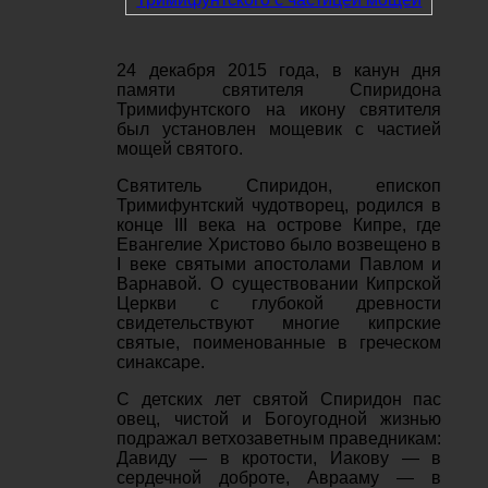
24 декабря 2015 года, в канун дня
памяти святителя Спиридона
Тримифунтского на икону святителя
был установлен мощевик с частией
мощей святого.
Святитель Спиридон, епископ
Тримифунтский чудотворец, родился в
конце III века на острове Кипре, где
Евангелие Христово было возвещено в
I веке святыми апостолами Павлом и
Варнавой. О существовании Кипрской
Церкви с глубокой древности
свидетельствуют многие кипрские
святые, поименованные в греческом
синаксаре.
С детских лет святой Спиридон пас
овец, чистой и Богоугодной жизнью
подражал ветхозаветным праведникам:
Давиду — в кротости, Иакову — в
сердечной доброте, Аврааму — в