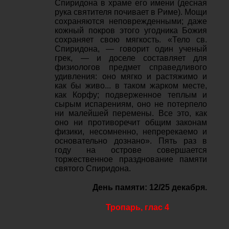
Спиридона в храме его имени (десная
рука святителя почивает в Риме). Мощи
сохраняются неповрежденными; даже
кожный покров этого угодника Божия
сохраняет свою мягкость. «Тело св.
Спиридона, — говорит один ученый
грек, — и доселе составляет для
физиологов предмет справедливого
удивления: оно мягко и растяжимо и
как бы живо... в таком жарком месте,
как Корфу; подверженное теплым и
сырым испарениям, оно не потерпело
ни малейшей перемены. Все это, как
оно ни противоречит общим законам
физики, несомненно, непререкаемо и
основательно дознано». Пять раз в
году на острове совершается
торжественное празднование памяти
святого Спиридона.
День памяти: 12/25 декабря.
Тропарь, глас 4