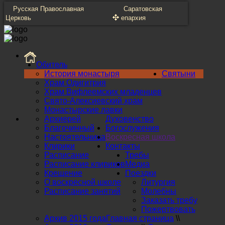
Русская Православная
Саратовская
Церковь
епархия
Обитель
История монастыря
Святыни
Храм Одигитрия
Храм Вифлеемских младенцев
Свято-Алексиевский храм
Монастырские лавки
Архиерей
Духовенство
Благочинный
Богослужения
Настоятельница
Воскресная школа
Клирики
Контакты
Расписание
Требы
Расписание клириков
Медиа
Крещение
Поездки
О воскресной школе
Литургия
Расписание занятий
Молебны
Заказать требу
Пожертвовать
Архив 2015 года
Главная страница
\\