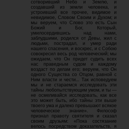
сотворивший Небо и Землю, и
создавший из земли человека, и
устроивший все прочее, видимое и
невидимое, Словом Своим и Духом; и
мы веруем, что Слово это есть Сын
Божий и Бог, Который,
умилосердившись над нами,
заблудшими, родился от Девы, жил с
людьми, пострадал, и умер ради
нашего спасения, и воскрес, и с Собою
совокресил весь род человеческий; мы
ожидаем, что Он придет судить всех
нас праведным судом и каждому
воздаст по делам его; веруем, что Он
одного Существа со Отцом, равной с
Ним власти и чести... Так исповедуем
мы и не стараемся исследовать эти
тайны любопытствующим умом, и ты —
не осмеливайся исследовать, как все
это может быть, ибо тайны эти выше
твоего ума и далеко превышают всякое
человеческое знание». Философ
признал правоту святителя и сказал
своим друзьям: «Пока состязание
велось посредством доказательств, я