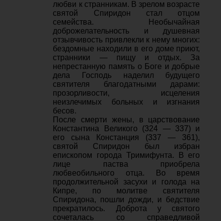
любви к странникам. В зрелом возрасте
святой Спиридон стал отцом
семейства. Необычайная
доброжелательность и душевная
отзывчивость привлекли к нему многих:
бездомные находили в его доме приют,
странники — пищу и отдых. За
непрестанную память о Боге и добрые
дела Господь наделил будущего
святителя благодатными дарами:
прозорливости, исцеления
неизлечимых больных и изгнания
бесов.
После смерти жены, в царствование
Константина Великого (324 — 337) и
его сына Констанция (337 — 361),
святой Спиридон был избран
епископом города Тримифунта. В его
лице паства приобрела
любвеобильного отца. Во время
продолжительной засухи и голода на
Кипре, по молитве святителя
Спиридона, пошли дожди, и бедствие
прекратилось. Доброта у святого
сочеталась со справедливой