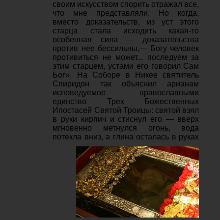
своим искусством спорить отражал все,
что мне представляли. Но когда,
вместо доказательств, из уст этого
старца стала исходить какая-то
особенная сила — доказательства
против нее бессильны,— Богу человек
противиться не может... последуем за
этим старцем, устами его говорил Сам
Бог». На Соборе в Никее святитель
Спиридон так объяснил арианам
исповедуемое православными
единство Трех Божественных
Ипостасей Святой Троицы: святой взял
в руки кирпич и стиснул его — вверх
мгновенно метнулся огонь, вода
потекла вниз, а глина
осталась в руках