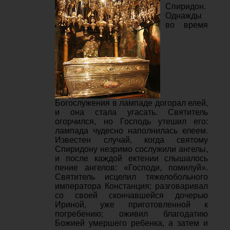
Спиридон.
Однажды
во время
Богослужения в лампаде догорал елей,
и она стала угасать. Святитель
огорчился, но Господь утешил его:
лампада чудесно наполнилась елеем.
Известен случай, когда святому
Спиридону незримо сослужили ангелы,
и после каждой ектении слышалось
пение ангелов: «Господи, помилуй».
Святитель исцелил тяжелобольного
императора Констанция; разговаривал
со своей скончавшейся дочерью
Ириной, уже приготовленной к
погребению; оживил благодатию
Божией умершего ребенка, а затем и