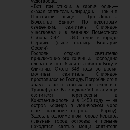
чудотворца.
«Вот три стихии, а кирпич один,—
сказал святитель Спиридон.— Так и в
Пресвятой Троице — Три Лица, а
Божество Едино». По некоторым
сведениям, святитель Спиридон
участвовал и в деяниях Поместного
Собора 342 — 343 годов в городе
Сердике (ныне столица Болгарии
София).
Господь открыл святителю
приближение его кончины. Последние
слова святого были о любви к Богу и
ближним. Около 348 года во время
молитвы святитель Спиридон
преставился ко Господу. Погребли его в
храме в честь святых апостолов в г.
Тримифунте. В середине VII века мощи
святителя перенесены в
Константинополь, а в 1453 году — на
остров Керкира в Ионическом море
(греч. название острова — Корфу).
Здесь, в одноименном городе Керкира
(главный город острова) и поныне
находятся святые мощи святителя