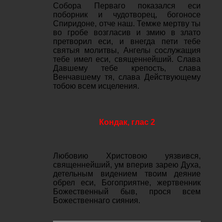
Собора Перваго показался еси
поборник и чудотворец, богоносе
Спиридоне, отче наш. Темже мертву ты
во гробе возгласив и змию в злато
претворил еси, и внегда пети тебе
святыя молитвы, Ангелы сослужащия
тебе имел еси, священнейший. Слава
Давшему тебе крепость, слава
Венчавшему тя, слава Действующему
тобою всем исцеления.
Кондак, глас 2
Любовию Христовою уязвився,
священнейший, ум вперив зарею Духа,
детельным видением твоим деяние
обрел еси, Богоприятне, жертвенник
Божественный быв, прося всем
Божественнаго сияния.