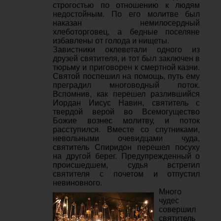
строгостью по отношению к людям
недостойным. По его молитве был
наказан немилосердный
хлеботорговец, а бедные поселяне
избавлены от голода и нищеты.
Завистники оклеветали одного из
друзей святителя, и тот был заключен в
тюрьму и приговорен к смертной казни.
Святой поспешил на помощь, путь ему
преградил многоводный поток.
Вспомнив, как перешел разлившийся
Иордан Иисус Навин, святитель с
твердой верой во Всемогущество
Божие вознес молитву, и поток
расступился. Вместе со спутниками,
невольными очевидцами чуда,
святитель Спиридон перешел посуху
на другой берег. Предупрежденный о
происшедшем, судья встретил
святителя с почетом и отпустил
невиновного.
Много
чудес
совершил
святитель