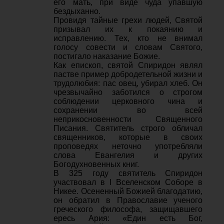
его мать, при виде чуда упавшую
бездыханно.
Провидя тайные грехи людей, Святой
призывал их к покаянию и
исправлению. Тех, кто не внимал
голосу совести и словам Святого,
постигало наказание Божие.
Как епископ, святой Спиридон являл
пастве пример добродетельной жизни и
трудолюбия: пас овец, убирал хлеб. Он
чрезвычайно заботился о строгом
соблюдении церковного чина и
сохранении во всей
неприкосновенности Священного
Писания. Святитель строго обличал
священников, которые в своих
проповедях неточно употребляли
слова Евангелия и других
Богодухновенных книг.
В 325 году святитель Спиридон
участвовал в I Вселенском Соборе в
Никее. Осененный Божией благодатию,
он обратил в Православие ученого
греческого философа, защищавшего
ересь Ария: «Един есть Бог,