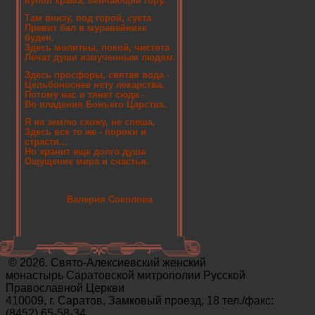
Купол храма, венчающий гору.
Там внизу, под горой, суета
Правит бал в муравейнике
буден.
Здесь молитвы, покой, чистота
Лечат души измученным людям.
Здесь просфоры, святая вода -
Цельбоноснее нету лекарства.
Потому нас и тянет сюда -
Во владения Божьего Царства.
Я на землю схожу, не спеша,
Здесь все то же - пороки и
страсти...
Но хранит еще долго душа
Ощущение мира и счастья.
Валерия Соколова
© 2026. Свято-Алексиевский женский
монастырь Саратовской митрополии Русской
Православной Церкви
410009, г. Саратов, Замковый проезд, 18 тел./факс:
(8452) 65-58-34