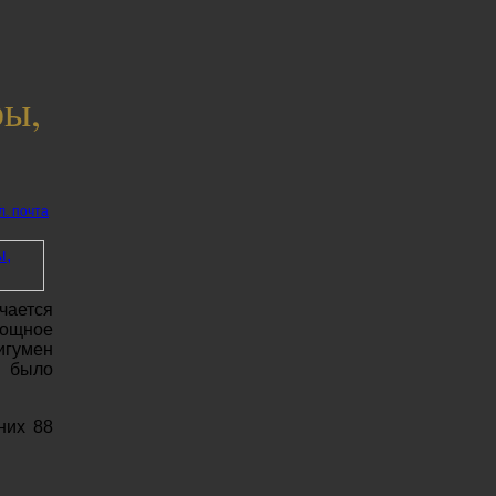
ры,
л. почта
чается
нощное
игумен
и было
них 88