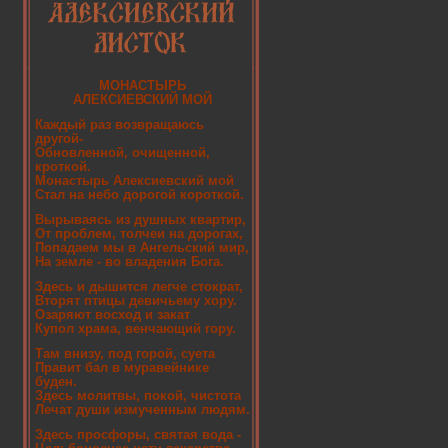
МОНАСТЫРЬ
АЛЕКСИЕВСКИЙ МОЙ
Каждый раз возвращаюсь
другой-
Обновленной, очищенной,
кроткой.
Монастырь Алексиевский мой
Стал на небо дорогой короткой.
Вырываясь из душных квартир,
От проблем, толчеи на дорогах,
Попадаем мы в Ангельский мир,
На земле - во владения Бога.
Здесь и дышится легче стократ,
Вторят птицы девичьему хору.
Озаряют восход и закат
Купол храма, венчающий гору.
Там внизу, под горой, суета
Правит бал в муравейнике
буден.
Здесь молитвы, покой, чистота
Лечат души измученным людям.
Здесь просфоры, святая вода -