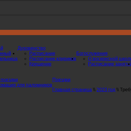
ей
Духовенство
инный
Расписание
Богослужения
ельница
Расписание клириков
О воскресной школ
Крещение
Расписание заняти
поездки
Поездки
мация для паломников
Главная страница
\\
2023 год
\\
Треб