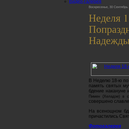
Видео-галерея
Воскресенье, 30 Сентябрь 
Неделя 1
Попраздн
Надежды
В Неделю 18-ю по
память святых м
бдение накануне 
Пимен (Хеладзе) в с
совершено славле
На всенощном бде
причастились Свя
Фотогалерея