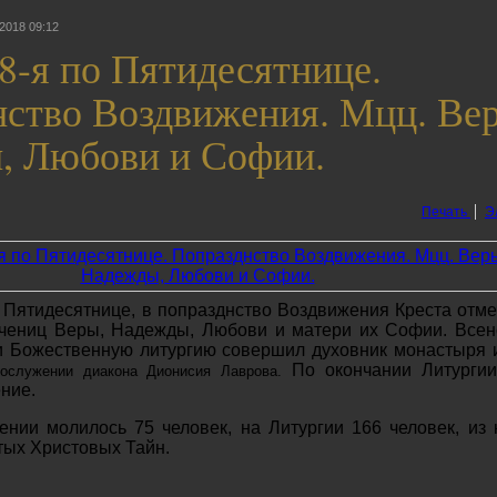
2018 09:12
8-я по Пятидесятнице.
ство Воздвижения. Мцц. Ве
, Любови и Софии.
Печать
Э
 Пятидесятнице, в попразднство Воздвижения Креста отме
учениц Веры, Надежды, Любови и матери их Софии. Все
и Божественную литургию совершил духовник монастыря 
По окончании Литурги
ослужении диакона Дионисия Лаврова.
ние.
нии молилось 75 человек, на Литургии 166 человек, из 
тых Христовых Тайн.