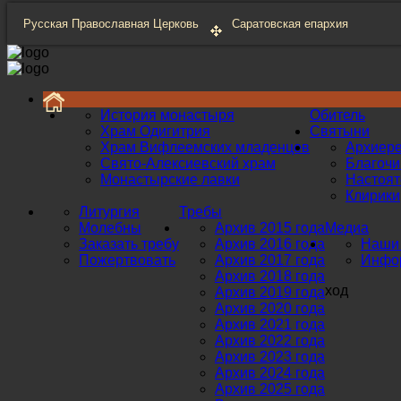
Русская Православная Церковь
Саратовская епархия
История монастыря
Обитель
Храм Одигитрия
Святыни
Храм Вифлеемских младенцев
Архиер
Свято-Алексиевский храм
Благоч
Монастырские лавки
Настоят
Клирики
Литургия
Требы
Молебны
Архив 2015 года
Медиа
Заказать требу
Архив 2016 года
Наши 
Пожертвовать
Архив 2017 года
Инфор
Архив 2018 года
ход
Архив 2019 года
Архив 2020 года
Архив 2021 года
Архив 2022 года
Архив 2023 года
Архив 2024 года
Архив 2025 года