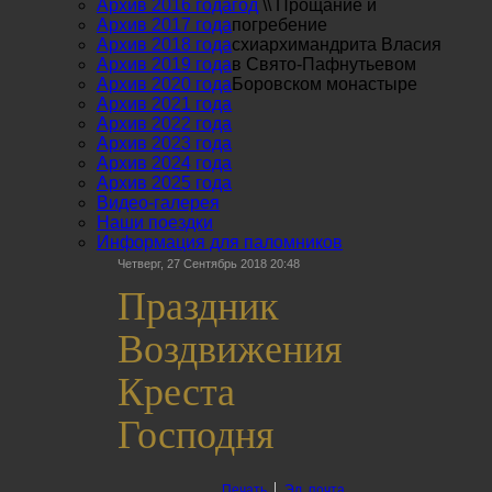
Архив 2016 года
год
\\
Прощание и
Архив 2017 года
погребение
Архив 2018 года
схиархимандрита Власия
Архив 2019 года
в Свято-Пафнутьевом
Архив 2020 года
Боровском монастыре
Архив 2021 года
Архив 2022 года
Архив 2023 года
Архив 2024 года
Архив 2025 года
Видео-галерея
Наши поездки
Информация для паломников
Четверг, 27 Сентябрь 2018 20:48
Праздник
Воздвижения
Креста
Господня
Печать
Эл. почта