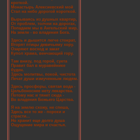
кроткой.
Монастырь Алексиевский мой
Стал на небо дорогой короткой.
Вырываясь из душных квартир,
От проблем, толчеи на дорогах,
Попадаем мы в Ангельский мир,
На земле - во владения Бога.
Здесь и дышится легче стократ,
Вторят птицы девичьему хору.
Озаряют восход и закат
Купол храма, венчающий гору.
Там внизу, под горой, суета
Правит бал в муравейнике
буден.
Здесь молитвы, покой, чистота
Лечат души измученным людям.
Здесь просфоры, святая вода -
Цельбоноснее нету лекарства.
Потому нас и тянет сюда -
Во владения Божьего Царства.
Я на землю схожу, не спеша,
Здесь все то же - пороки и
страсти...
Но хранит еще долго душа
Ощущение мира и счастья.