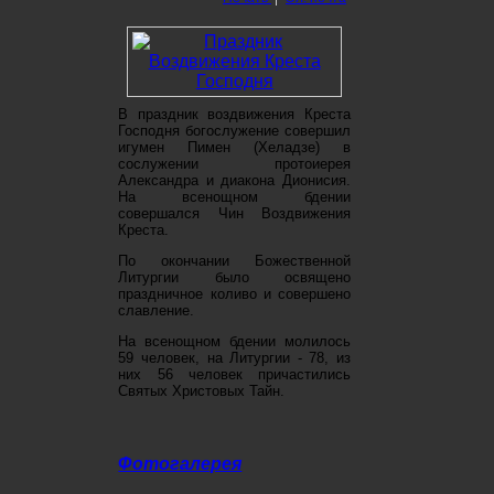
В праздник воздвижения Креста
Господня богослужение совершил
игумен Пимен (Хеладзе) в
сослужении протоиерея
Александра и диакона Дионисия.
На всенощном бдении
совершался Чин Воздвижения
Креста.
По окончании Божественной
Литургии было освящено
праздничное коливо и совершено
славление.
На всенощном бдении молилось
59 человек, на Литургии - 78, из
них 56 человек причастились
Святых Христовых Тайн.
Фотогалерея