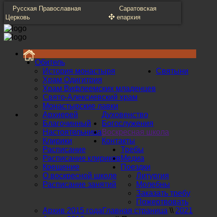
Русская Православная
Саратовская
Церковь
епархия
Обитель
История монастыря
Святыни
Храм Одигитрия
Храм Вифлеемских младенцев
Свято-Алексиевский храм
Монастырские лавки
Архиерей
Духовенство
Благочинный
Богослужения
Настоятельница
Воскресная школа
Клирики
Контакты
Расписание
Требы
Расписание клириков
Медиа
Крещение
Поездки
О воскресной школе
Литургия
Расписание занятий
Молебны
Заказать требу
Пожертвовать
Архив 2015 года
Главная страница
\\
2021