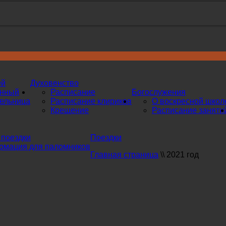
ей
Духовенство
инный
Расписание
Богослужения
ельница
Расписание клириков
О воскресной школ
Крещение
Расписание заняти
поездки
Поездки
мация для паломников
Главная страница
\\
2021 год