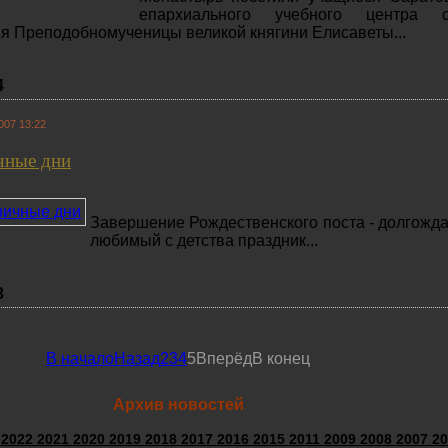
епархиального учебного центра с
я Преподобномученицы великой княгини Елисаветы...
4
007 13:22
чные дни
Завершение Рождественского поста - долгожд
любимый с детства праздник...
3
В начало
Назад
2
3
4
5
Вперёд
В конец
Архив новостей
3
2022
2021
2020
2019
2018
2017
2016
2015
2011
2009
2008
2007
20