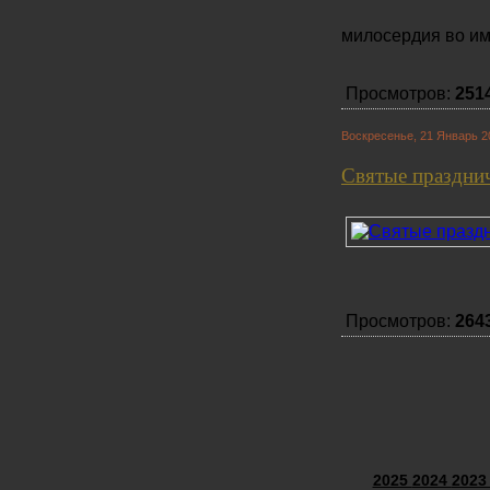
милосердия во им
Просмотров:
251
Воскресенье, 21 Январь 2
Святые праздни
Просмотров:
264
2025
2024
202