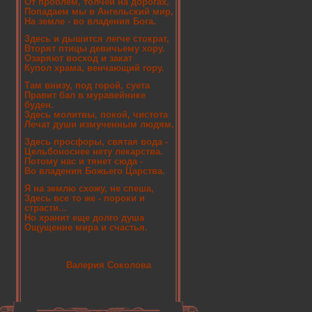
От проблем, толчеи на дорогах,
Попадаем мы в Ангельский мир,
На земле - во владения Бога.
Здесь и дышится легче стократ,
Вторят птицы девичьему хору.
Озаряют восход и закат
Купол храма, венчающий гору.
Там внизу, под горой, суета
Правит бал в муравейнике
буден.
Здесь молитвы, покой, чистота
Лечат души измученным людям.
Здесь просфоры, святая вода -
Цельбоноснее нету лекарства.
Потому нас и тянет сюда -
Во владения Божьего Царства.
Я на землю схожу, не спеша,
Здесь все то же - пороки и
страсти...
Но хранит еще долго душа
Ощущение мира и счастья.
Валерия Соколова