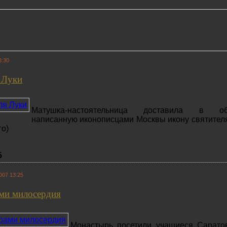
3:30
 Луки
Матушка-настоятельница доставила в об
написанную иконописцами Москвы икону святител
го)
5
007 13:25
ами милосердия
Монастырь посетили учащиеся Саратов