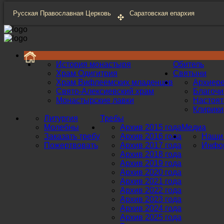
Русская Православная Церковь
Саратовская епархия
История монастыря
Обитель
Храм Одигитрия
Святыни
Храм Вифлеемских младенцев
Архиер
Свято-Алексиевский храм
Благоч
Монастырские лавки
Настоят
Клирики
Литургия
Требы
Молебны
Архив 2015 года
Медиа
Заказать требу
Архив 2016 года
Наши 
Пожертвовать
Архив 2017 года
Инфор
Архив 2018 года
Архив 2019 года
Архив 2020 года
Архив 2021 года
Архив 2022 года
Архив 2023 года
Архив 2024 года
Архив 2025 года