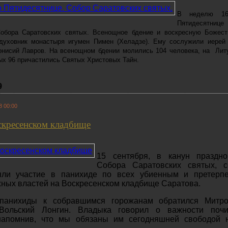
В неделю 16
Пятидесятнице
Собора Саратовских святых. Всенощное бдение и воскресную Божес
духовник монастыря игумен Пимен (Хеладзе). Ему сослужили иерей
онисий Лавров. На всенощном бдении молились 104 человека, на Лит
рых 96 причастились Святых Христовых Тайн.
9
8 00:00
скресенском кладбище
15 сентября, в канун праздно
Собора Саратовских святых, с
яли участие в панихиде по всех убиенным и претерп
жных властей на Воскресенском кладбище Саратова.
панихиды к собравшимся горожанам обратился Митро
Вольский Лонгин. Владыка говорил о важности почи
 напомнив, что мы обязаны им сегодняшней свободой 