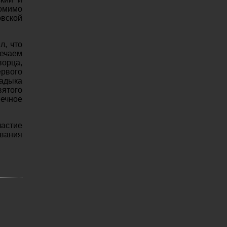
омимо
овской
л, что
речаем
орца,
рвого
ладыка
ятого
вечное
частие
ывания