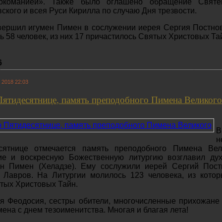
ркоманией». Также было оглашено обращение Святе
ского и всея Руси Кирилла по случаю Дня трезвости.
вершил игумен Пимен в сослужении иерея Сергия Постно
ь 58 человек, из них 17 причастилось Святых Христовых Та
6
 2018 22:03
Пятидесятнице, память преподобного Пимена Великого
В
н
сятнице отмечается память преподобного Пимена Вели
е и воскресную Божественную литургию возглавил дух
н Пимен (Хеладзе). Ему сослужили иерей Сергий Пост
 Лавров. На Литургии молилось 123 человека, из кото
тых Христовых Тайн.
я Феодосия, сестры обители, многочисленные прихожане
ена с днем тезоименитства. Многая и благая лета!