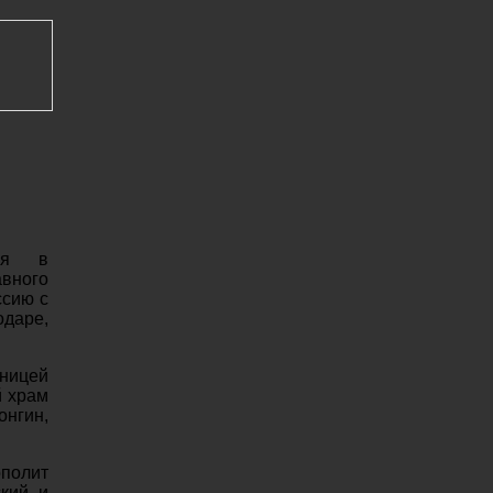
бря в
авного
ссию с
даре,
сницей
й храм
онгин,
ополит
кий и