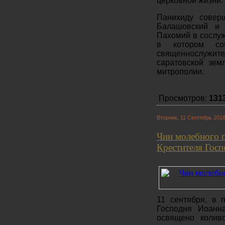
церковной жизни.
Панихиду совер
Балашовский и 
Пахомий в сослуж
в котором со
священнослужит
саратовской зем
митрополии.
Просмотров:
131
Вторник, 11 Сентябрь 2018
Чин молебного п
Крестителя Гос
11 сентября, в 
Господня Иоанн
освящено колив