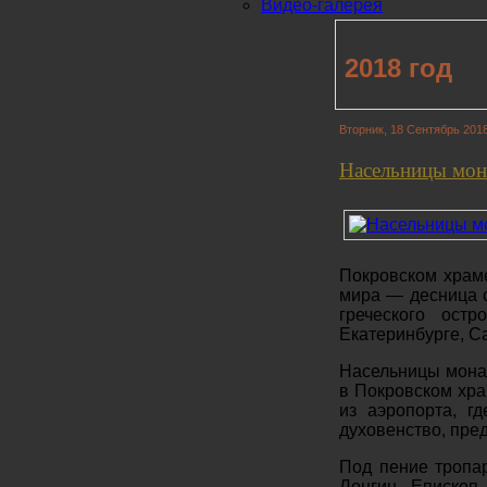
Видео-галерея
2018 год
Вторник, 18 Сентябрь 2018
Насельницы мон
Покровском храм
мира — десница с
греческого ост
Екатеринбурге, Са
Насельницы монас
в Покровском хра
из аэропорта, г
духовенство, пре
Под пение тропар
Лонгин, Епископ