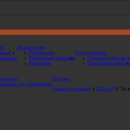
ей
Духовенство
инный
Расписание
Богослужения
ельница
Расписание клириков
О воскресной школ
Крещение
Расписание заняти
поездки
Поездки
мация для паломников
Главная страница
\\
2015 год
\\
"За 