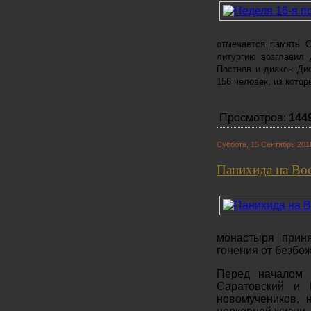
отмечается память 
литургию возглавил 
Постнов и диакон Ди
156 человек, из кото
Просмотров:
144
Суббота, 15 Сентябрь 201
Панихида на Во
монастыря прин
гонения от безбо
Перед началом 
Саратовский и 
новомучеников,