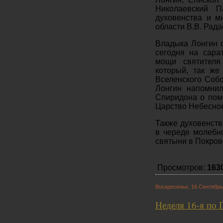
Николаевский 
духовенства и м
области В.В. Рад
Владыка Лонгин о
сегодня на сара
мощи святителя
который, так же
Вселенского Собо
Лонгин напомнил
Спиридона о пом
Царство Небесно
Также духовенств
в череде молебн
святыни в Покров
Просмотров:
163
Воскресенье, 16 Сентябрь
Неделя 16-я по 