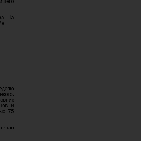
йшего
ва. На
йн.
еделю
кого.
овник
нов и
рых 75
 тепло