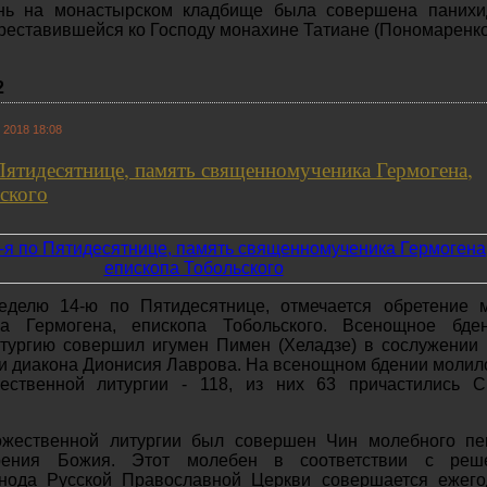
ень на монастырском кладбище была совершена панихи
реставившейся ко Господу монахине Татиане (Пономаренко
2
 2018 18:08
Пятидесятнице, память священномученика Гермогена,
ского
еделю 14-ю по Пятидесятнице, отмечается обретение 
ка Гермогена, епископа Тобольского. Всенощное бде
тургию совершил игумен Пимен (Хеладзе) в сослужении
и диакона Дионисия Лаврова. На всенощном бдении молил
ественной литургии - 118, из них 63 причастились С
ожественной литургии был совершен Чин молебного пе
рения Божия. Этот молебен в соответствии с реш
ода Русской Православной Церкви совершается ежего