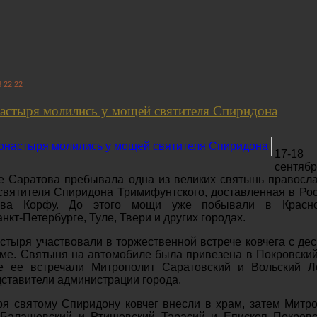
 22:22
астыря молились у мощей святителя Спиридона
17-18
сентя
е Саратова пребывала одна из великих святынь правосл
вятителя Спиридона Тримифунтского, доставленная в Ро
рова Корфу. До этого мощи уже побывали в Красно
нкт-Петербурге, Туле, Твери и других городах.
тыря участвовали в торжественной встрече ковчега с де
ме. Святыня на автомобиле была привезена в Покровски
де ее встречали Митрополит Саратовский и Вольский Л
дставители администрации города.
я святому Спиридону ковчег внесли в храм, затем Митр
 Балашовский и Ртищевский Тарасий и Епископ Покровс