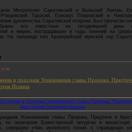
шили Митрополит Саратовский и Вольский Лонгин, Еп
Ртищевский Тарасий, Епископ Покровский и Николае
ении духовенства Саратовской епархии. Был прочитан си
браны все известные на сегодняшний день и
елей и мирян, пострадавших в годы гонений на Церко
ле. На панихиде пел Архиерейский мужской хор Сарато
3
 21:39
ения в праздник Усекновения главы Пророка, Предтеч
подня Иоанна
праздник Усекновения главы Пророка, Предтечи и Крес
а, по окончании Божественной литургии в монастыре
о, совершен «Чин молебного пения о страждущих не