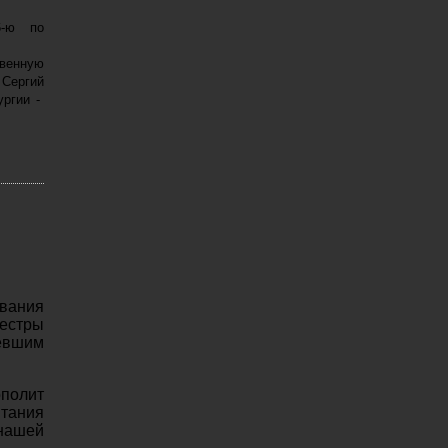
-ю по
твенную
 Сергий
ургии -
вания
естры
евшим
полит
тания
нашей