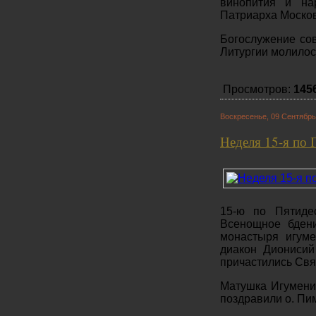
винопития и на
Патриарха Москов
Богослужение со
Литургии молилос
Просмотров:
145
Воскресенье, 09 Сентябрь
Неделя 15-я по 
15-ю по Пятиде
Всенощное бдени
монастыря игуме
диакон Дионисий
причастились Свя
Матушка Игумени
поздравили о. Пим