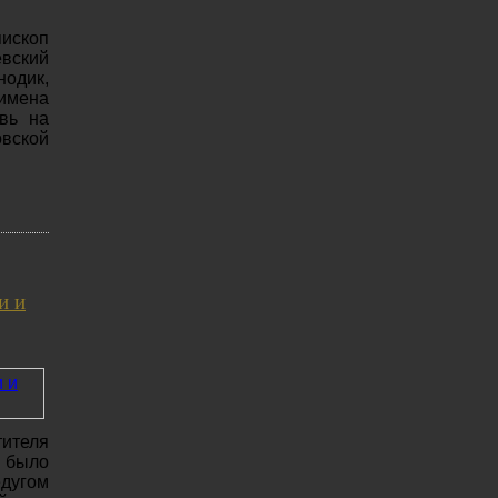
ископ
вский
нодик,
мена
вь на
вской
и и
тителя
 было
дугом