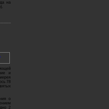
да на
).
мощей
ние и
 иерея
ось 78
вятых
ния о
ением
дно 2