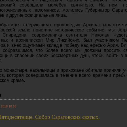
Пахомий совершили молебен святителю. На нем, п
ногочисленных паломников, молились Губернатор Сарат
аев и другие официальные лица.
братился к верующим с проповедью. Архипастырь отмети
товской земле поистине историческое событие: мы вст
 Спиридона, современника святителя Николая Чудотв
 как и архиепископ Мир Ликийских, был участником Пе
ра и внес ощутимый вклад в победу над ересью Ария. В
 собравшимся, что более всего мы должны просить св
ощи в спасении своих бессмертных душ, чтобы войти в 
е.
о монастыря, насельницы и прихожане обители приняли у
ов, которая совершалась в течение всего времени преб
ском храме.
0
 2018 10:16
Пятидесятнице. Собор Саратовских святых.