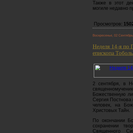
Также в этот д
могиле недавно п
Просмотров:
150
Воскресенье, 02 Сентябрь
Неделя 14-я по 
епископа Тоболь
2 сентября, в Н
священномучени
Божественную ли
Сергия Постнова 
человек, на Бож
Христовых Тайн.
По окончании Б
сохранении тво
Священного Син