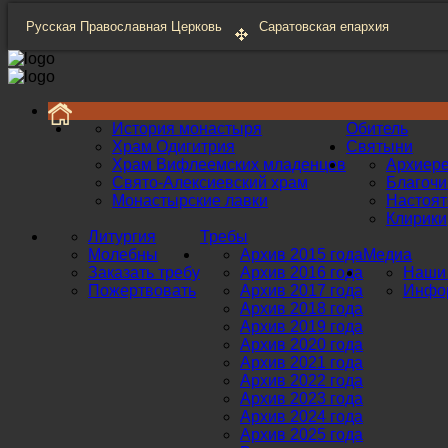
Русская Православная Церковь
Саратовская епархия
История монастыря
Обитель
Храм Одигитрия
Святыни
Храм Вифлеемских младенцев
Архиер
Свято-Алексиевский храм
Благоч
Монастырские лавки
Настоят
Клирики
Литургия
Требы
Молебны
Архив 2015 года
Медиа
Заказать требу
Архив 2016 года
Наши 
Пожертвовать
Архив 2017 года
Инфор
Архив 2018 года
Архив 2019 года
Архив 2020 года
Архив 2021 года
Архив 2022 года
Архив 2023 года
Архив 2024 года
Архив 2025 года