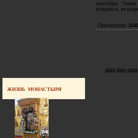
сентября. Такж
учащихся, их роди
Просмотров:
154
2025
2024
202
ЖИЗНЬ МОНАСТЫРЯ