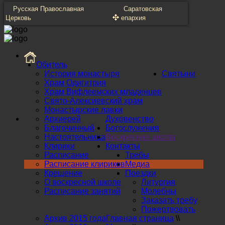
Русская Православная
Саратовская
Церковь
епархия
Обитель
История монастыря
Святыни
Храм Одигитрия
Храм Вифлеемских младенцев
Свято-Алексиевский храм
Монастырские лавки
Архиерей
Духовенство
Благочинный
Богослужения
Настоятельница
Воскресная школа
Клирики
Контакты
Расписание
Требы
Расписание клириков
Медиа
Крещение
Поездки
О воскресной школе
Литургия
Расписание занятий
Молебны
Заказать требу
Пожертвовать
Архив 2015 года
Главная страница
\\